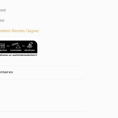
mm)
m)
lières Réunies Gagnac
ntaires