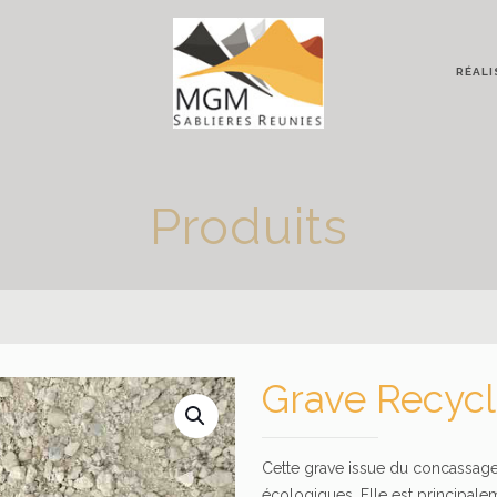
RÉALI
Produits
Grave Recyc
Cette grave issue du concassag
écologiques. Elle est principalem