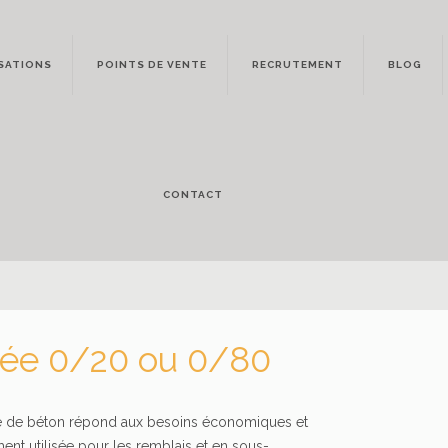
SATIONS
POINTS DE VENTE
RECRUTEMENT
BLOG
CONTACT
lée 0/20 ou 0/80
e de béton répond aux besoins économiques et
ent utilisée pour les remblais et en sous-