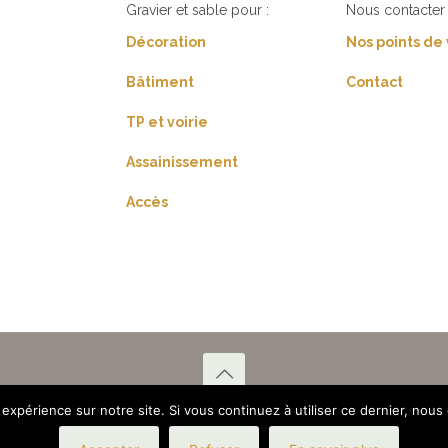
Gravier et sable pour :
Nous contacter 
Décoration
Nos points de
Bâtiment
Contact
TP et voirie
Assainissement
Accès
 expérience sur notre site. Si vous continuez à utiliser ce dernier, nous
blières Réunies |
Mentions légales
|
CGV
|
Politique de confidentialit