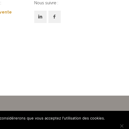
:
Nous suivre :
 vente
 considérerons que vous acceptez l'utilisation des cookies.
é
|Site créé par
C&D Création
et
SeeO